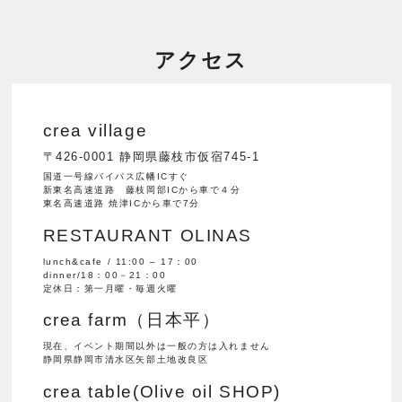
アクセス
crea village
〒426-0001 静岡県藤枝市仮宿745-1
国道一号線バイパス広幡ICすぐ
新東名高速道路 藤枝岡部ICから車で４分
東名高速道路 焼津ICから車で7分
RESTAURANT OLINAS
lunch&cafe / 11:00 – 17：00
dinner/18：00－21：00
定休日：第一月曜・毎週火曜
crea farm（日本平）
現在、イベント期間以外は一般の方は入れません
静岡県静岡市清水区矢部土地改良区
crea table(Olive oil SHOP)