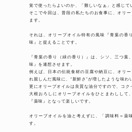
覚で使ったらよいのか、「難しいなぁ」と感じて
そこで今回は、普段の私たちのお食事に、オリー
ます。
それは、オリーブオイル特有の風味『青葉の香
味』と捉えることです。
⁡
『青葉の香り（緑の香り）』は、シソ、三つ葉
味』を連想させます。
例えば、日本の伝統食材の豆腐や納豆に、オリー
れ親しんだ風味に、“新鮮さ”が増したような味わ
更にオリーブオイルは良質な油分ですので、コク
大根おろしにオリーブオイルをひとまわしして
『薬味』となって楽しいです。
オリーブオイルを油と考えずに、「調味料＝薬
す。